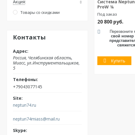
Система Neptun 
Акция
ProW ¾
Товары со скидками
Под заказ
20 800
руб.
Перезвоните 
Контакты
свой номер
представите
свяжется
Россия
Челябинская область
Купить
Миасс
ул.Инструментальщиков,
5
+79043077145
neptun74.ru
neptun74miass@mail.ru