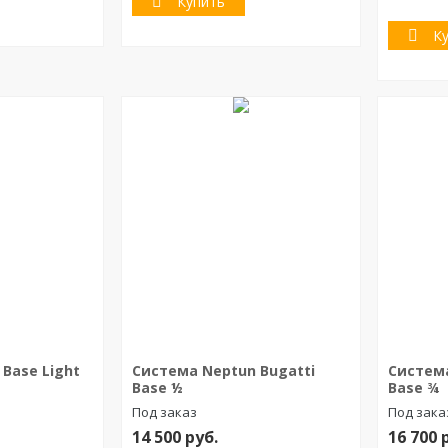
Купить
К
Base Light
Система Neptun Bugatti
Система
Base ½
Base ¾
Под заказ
Под зака
14 500
руб.
16 700