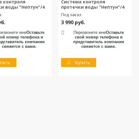
а контроля
Система контроля
и воды "Нептун"/4
протечки воды "Нептун"/4
з
Под заказ
уб.
3 990
руб.
резвоните мне
Оставьте
Перезвоните мне
Оставьте
ой номер телефона и
свой номер телефона и
едставитель компании
представитель компании
свяжется с вами.
свяжется с вами.
упить
Купить