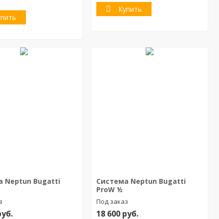
Купить
упить
 Neptun Bugatti
Система Neptun Bugatti
ProW ½
з
Под заказ
руб.
18 600
руб.