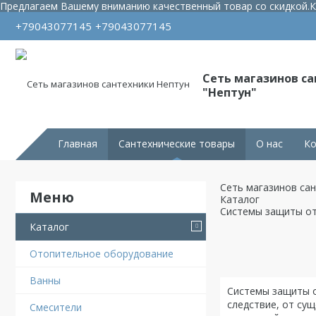
Предлагаем Вашему вниманию качественный товар со скидкой.
К
+79043077145
+79043077145
Сеть магазинов с
"Нептун"
Главная
Сантехнические товары
О нас
Ко
Сеть магазинов са
Каталог
Системы защиты от
Каталог
Отопительное оборудование
Ванны
Системы защиты о
следствие, от су
Смесители