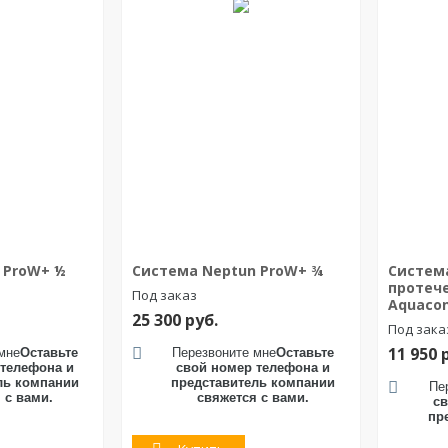
 ProW+ ½
Система Neptun ProW+ ¾
Систем
протеч
Под заказ
Aquacon
25 300
руб.
Под зака
11 950
мне
Оставьте
Перезвоните мне
Оставьте
 телефона и
свой номер телефона и
ль компании
представитель компании
Пе
 с вами.
свяжется с вами.
св
пр