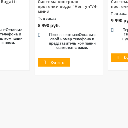
Bugatti
Система контроля
Систем
протечки воды "Нептун"/4-
протечк
мини
Под зака
Под заказ
9 990
р
8 990
руб.
мне
Оставьте
Пе
 телефона и
св
Перезвоните мне
Оставьте
ль компании
пр
свой номер телефона и
 с вами.
представитель компании
свяжется с вами.
К
Купить