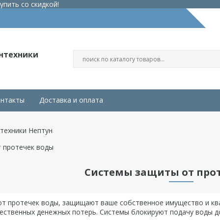
упить со скидкой!
антехники
нтакты
Доставка и оплата
нтехники Нептун
 протечек воды
Системы защиты от про
т протечек воды, защищают ваше собственное имущество и квар
щественных денежных потерь. Системы блокируют подачу воды д